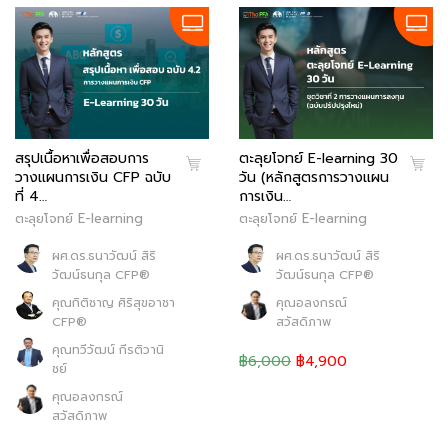
ตะลุยโจทย์ E-learning 30
สรุปเนื้อหาเพื่อสอบการ
วัน (หลักสูตรการวางแผน
วางแผนการเงิน CFP ฉบับ
การเงิน…
ที่ 4…
ตะลุยโจทย์ E-learning
ตะลุยโจทย์ E-learning
ผศ.ดร.ธนาวัฒน์ สิริ
ผศ.ดร.ธนาวัฒน์ สิริ
วัฒน์ธนกุล CFP®
วัฒน์ธนกุล CFP®
คุณอลงกรณ์
คุณกิติชาญ ศิริสุขอาชา
สวัสดิภาพ
CFP®
คุณทวีวัฒน์ กีรติวานิ
฿6,000
฿4,900
ชย์
คุณอลงกรณ์
สวัสดิภาพ