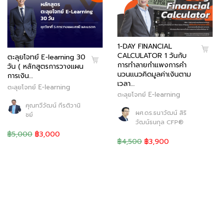
1-DAY FINANCIAL
CALCULATOR 1 วันกับ
ตะลุยโจทย์ E-learning 30
การทำลายกำแพงการคำ
วัน ( หลักสูตรการวางแผน
นวนแนวคิดมูลค่าเงินตาม
การเงิน…
เวลา…
ตะลุยโจทย์ E-learning
ตะลุยโจทย์ E-learning
คุณทวีวัฒน์ กีรติวานิ
ผศ.ดร.ธนาวัฒน์ สิริ
ชย์
วัฒน์ธนกุล CFP®
฿5,000
฿3,000
฿4,500
฿3,900