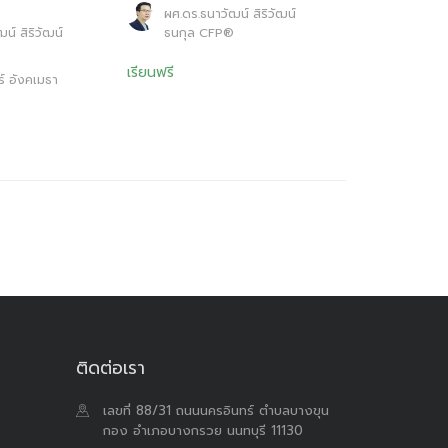
ผศ.ดร.ธนาวัฒน์ สิริวัฒน์
น์ สิริวัฒน์
ธนกุล CFP®
®
เรียนฟรี
ร์ อังคเมธา
ติดต่อเรา
เลขที่ 88/31 ถนนนครอินทร์ ตำบลบางขุน
กอง อำเภอบางกรวย นนทบุรี 11130