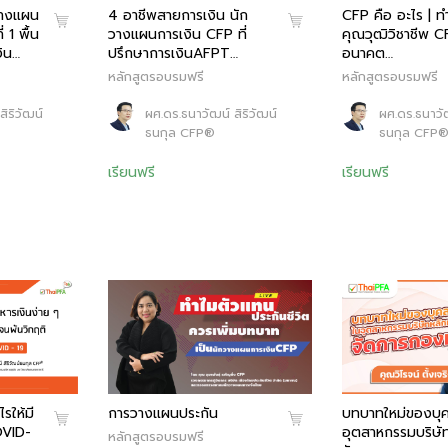
วางแผน
4 อาชีพสายการเงิน นัก
CFP คือ อะไร | ท
 1 พื้น
วางแผนการเงิน CFP ที่
คุณวุฒิวิชาชีพ C
ิน…
ปรึกษาการเงินAFPT…
อนาคต…
หลักสูตรอบรมฟรี
หลักสูตรอบรมฟรี
ิริวัฒน์
ผศ.ดร.ธนาวัฒน์ สิริวัฒน์
ผศ.ดร.ธนาวัฒ
ธนกุล CFP®
ธนกุล CFP
เรียนฟรี
เรียนฟรี
รให้มี
การวางแผนประกัน
บทบาทใหม่ของบุ
OVID-
อุตสาหกรรมบริษัท
หลักสูตรอบรมฟรี