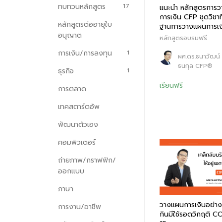
ทบทวนหลักสูตร
17
แนะนำ หลักสูตรการ
การเงิน CFP ชุดวิชาที่
หลักสูตรต่ออายุใบ
ฐานการวางแผนการเง
อนุญาต
หลักสูตรอบรมฟรี
การเงิน/การลงทุน
1
ผศ.ดร.ธนาวัฒน์ ส
ธนกุล CFP®
ธุรกิจ
1
เรียนฟรี
การตลาด
เทคสตาร์ตอัพ
พัฒนาตัวเอง
คอมพิวเตอร์
ถ่ายภาพ/กราฟฟิก/
ออกแบบ
ภาษา
วางแผนการเงินอย่างไ
การงาน/อาชีพ
กินมีใช้รอดวิกฤติ C