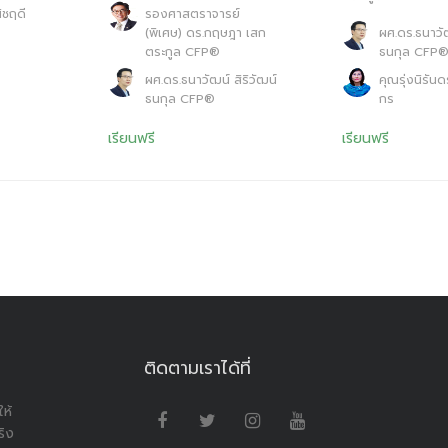
ิชฤดี
รองศาสตราจารย์
(พิเศษ) ดร.กฤษฎา เสก
ผศ.ดร.ธนาวัฒ
ตระกูล CFP®
ธนกุล CFP
ผศ.ดร.ธนาวัฒน์ สิริวัฒน์
คุณรุ่งนิรันด
ธนกุล CFP®
กร
เรียนฟรี
เรียนฟรี
ติดตามเราได้ที่
ห้
ริง