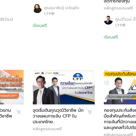
จัดการกองทุน
คุณอุมาพันธุ์ เจริญยิ่ง
หลักสูตรอบรมฟรี
CFP®
ิริวัฒน์
คุณวิโรจน์ ตั
เรียนฟรี
CFP®
เรียนฟรี
ตัวแทน
จุดเริ่มต้นคุณวุฒิวิชาชีพ นัก
กองทุนประกันสังค
วิชาชีพ
วางแผนการเงิน CFP ใน
มือสำคัญสำหรับ
ประเทศไทย…
การเงินที่นักวาง
และบุคคลทั่วไปต้อง
หลักสูตรอบรมฟรี
หลักสูตรอบรมฟรี