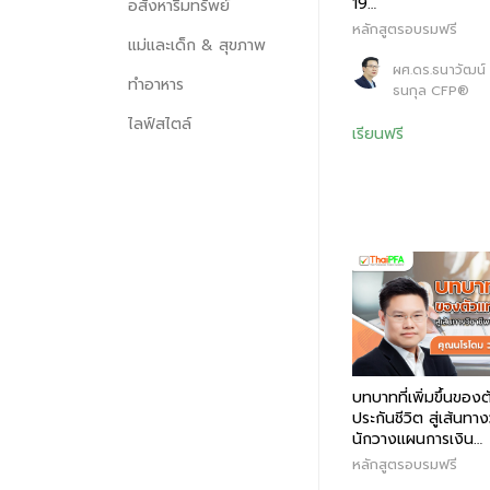
19…
อสังหาริมทรัพย์
หลักสูตรอบรมฟรี
แม่และเด็ก & สุขภาพ
ผศ.ดร.ธนาวัฒน์ ส
ทำอาหาร
ธนกุล CFP®
ไลฟ์สไตล์
เรียนฟรี
บทบาทที่เพิ่มขึ้นของ
ประกันชีวิต สู่เส้นทาง
นักวางแผนการเงิน…
หลักสูตรอบรมฟรี