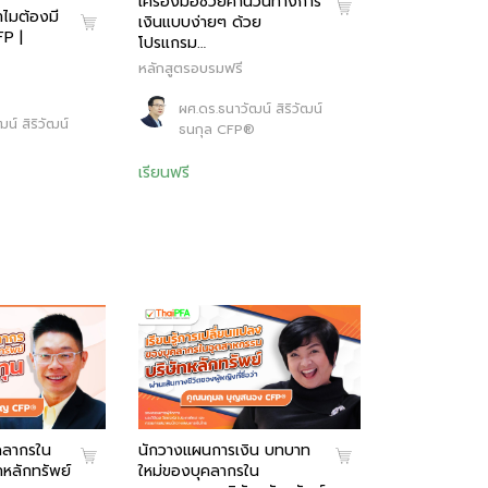
เครื่องมือช่วยคำนวนทางการ
ำไมต้องมี
เงินแบบง่ายๆ ด้วย
FP |
โปรแกรม…
หลักสูตรอบรมฟรี
ผศ.ดร.ธนาวัฒน์ สิริวัฒน์
น์ สิริวัฒน์
ธนกุล CFP®
®
เรียนฟรี
คลากรใน
นักวางแผนการเงิน บทบาท
หลักทรัพย์
ใหม่ของบุคลากรใน