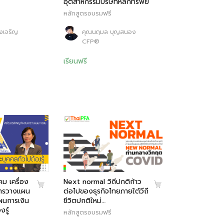
อุตสาหกรรมบริษัทหลักทรัพย์
หลักสูตรอบรมฟรี
้งเจริญ
คุณนฤมล บุญสนอง
CFP®
เรียนฟรี
ม เครื่อง
Next normal วิถีปกติก้าว
การวางแผน
ต่อไปของธุรกิจไทยภายใต้วีถี
แผนการเงิน
ชีวิตปกติใหม่…
รู้
หลักสูตรอบรมฟรี