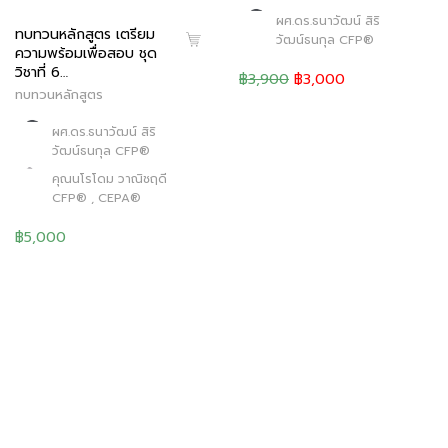
ผศ.ดร.ธนาวัฒน์ สิริ
ทบทวนหลักสูตร เตรียม
วัฒน์ธนกุล CFP®
ความพร้อมเพื่อสอบ ชุด
วิชาที่ 6…
฿3,900
฿3,000
ทบทวนหลักสูตร
ผศ.ดร.ธนาวัฒน์ สิริ
วัฒน์ธนกุล CFP®
คุณนโรโดม วาณิชฤดี
CFP® , CEPA®
฿5,000