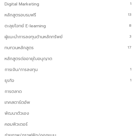
Digital Marketing
1
หลักสูตรอบรมฟรี
13
ตะลุยโจทย์ E-learning
8
ผู้แนะนำการลงทุนด้านหลักทรัพย์
3
ทบทวนหลักสูตร
17
หลักสูตรต่ออายุใบอนุญาต
การเงิน/การลงทุน
1
ธุรกิจ
1
การตลาด
เทคสตาร์ตอัพ
พัฒนาตัวเอง
คอมพิวเตอร์
ถ่ายภาพ/กราฟฟิก/ออกแบบ