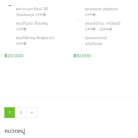
ผศ.ดร.ธนาวัฒน์ สิริ
คุณนฤมล บุญสนอง
วัฒน์ธนกุล CFP®
CFP®
คุณวิโรจน์ ตั้งเจริญ
คุณนโรโดม วาณิชฤดี
CFP®
CFP® , CEPA®
คุณกิติชาญ ศิริสุขอาชา
คุณอลงกรณ์
CFP®
สวัสดิภาพ
฿20,000
฿10,000
1
2
»
หมวดหมู่