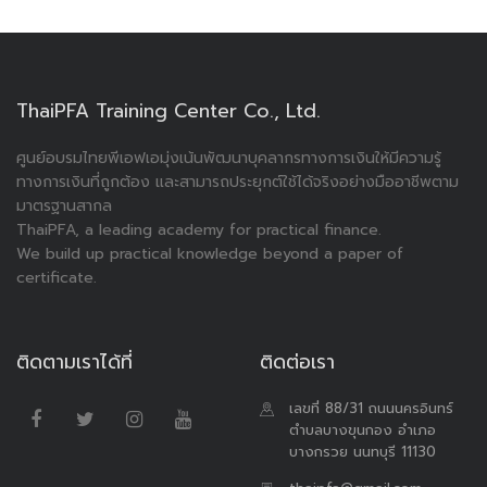
ThaiPFA Training Center Co., Ltd.
ศูนย์อบรมไทยพีเอฟเอมุ่งเน้นพัฒนาบุคลากรทางการเงินให้มีความรู้
ทางการเงินที่ถูกต้อง และสามารถประยุกต์ใช้ได้จริงอย่างมืออาชีพตาม
มาตรฐานสากล
ThaiPFA, a leading academy for practical finance.
We build up practical knowledge beyond a paper of
certificate.
ติดตามเราได้ที่
ติดต่อเรา
เลขที่ 88/31 ถนนนครอินทร์
ตำบลบางขุนกอง อำเภอ
บางกรวย นนทบุรี 11130