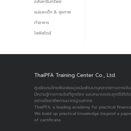
อสังหาริมทรัพย์
แม่และเด็ก & สุขภาพ
ทำอาหาร
ไลฟ์สไตล์
ThaiPFA Training Center Co., Ltd.
ศูนย์อบรมไทยพีเอฟเอมุ่งเน้นพัฒนาบุคลากรทางการเงินใ
มีความรู้ทางการเงินที่ถูกต้อง และสามารถประยุกต์ใช้ได้จ
อย่างมืออาชีพตามมาตรฐานสากล
ThaiPFA, a leading academy for practical finance
We build up practical knowledge beyond a pape
of certificate.