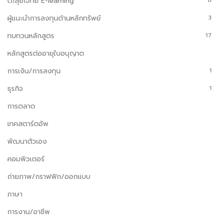
ตะลุยโจทย์ E-learning
ผู้แนะนำการลงทุนด้านหลักทรัพย์
3
ทบทวนหลักสูตร
17
หลักสูตรต่ออายุใบอนุญาต
การเงิน/การลงทุน
1
ธุรกิจ
1
การตลาด
เทคสตาร์ตอัพ
พัฒนาตัวเอง
คอมพิวเตอร์
ถ่ายภาพ/กราฟฟิก/ออกแบบ
ภาษา
การงาน/อาชีพ