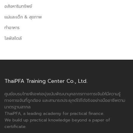
อสังหาริมทรัพย์
แม่และเด็ก & สุขภาพ
ทำอาหาร
ไลฟ์สไตล์
ThaiPFA Training Center Co., Ltd.
ศูนย์อบรมไทยพีเอฟเอมุ่งเน้นพัฒนาบุคลากรทางการเงินให้มีความรู้
ทางการเงินที่ถูกต้อง และสามารถประยุกต์ใช้ได้จริงอย่างมืออาชีพตาม
มาตรฐานสากล
ThaiPFA, a leading academy for practical finance.
We build up practical knowledge beyond a paper of
certificate.