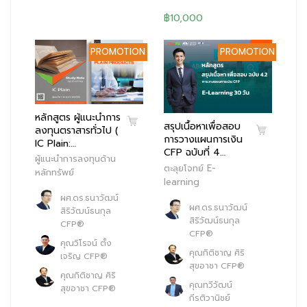
฿10,000
PROMOTION
PROMOTION
หลักสูตร ผู้แนะนำการ
สรุปเนื้อหาเพื่อสอบ
ลงทุนตราสารทั่วไป (
การวางแผนการเงิน
IC Plain:…
CFP ฉบับที่ 4…
ผู้แนะนำการลงทุนด้าน
ตะลุยโจทย์ E-
หลักทรัพย์
learning
ผศ.ดร.ธนาวัฒน์
ผศ.ดร.ธนาวัฒน์
สิริวัฒน์ธนกุล
สิริวัฒน์ธนกุล
CFP®
CFP®
คุณวิโรจน์ ตั้ง
คุณกิติชาญ ศิริ
เจริญ CFP®
สุขอาชา CFP®
คุณกิติชาญ ศิริ
คุณทวีวัฒน์
สุขอาชา CFP®
กีรติวานิชย์