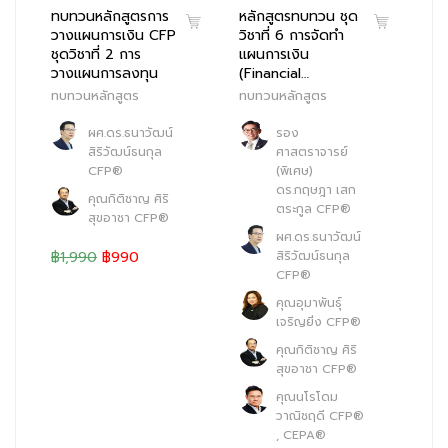
ทบทวนหลักสูตรการ
หลักสูตรทบทวน ชุด
วางแผนการเงิน CFP
วิชาที่ 6 การจัดทำ
ชุดวิชาที่ 2 การ
แผนการเงิน
วางแผนการลงทุน
(Financial…
ทบทวนหลักสูตร
ทบทวนหลักสูตร
ผศ.ดร.ธนาวัฒน์
รอง
สิริวัฒน์ธนกุล
ศาสตราจารย์
CFP®
(พิเศษ)
ดร.กฤษฎา เสก
คุณกิติชาญ ศิริ
ตระกูล CFP®
สุขอาชา CFP®
ผศ.ดร.ธนาวัฒน์
฿1,990
฿990
สิริวัฒน์ธนกุล
CFP®
คุณอุมาพันธุ์
เจริญยิ่ง CFP®
คุณกิติชาญ ศิริ
สุขอาชา CFP®
คุณนโรโดม
วาณิชฤดี CFP®
, CEPA®