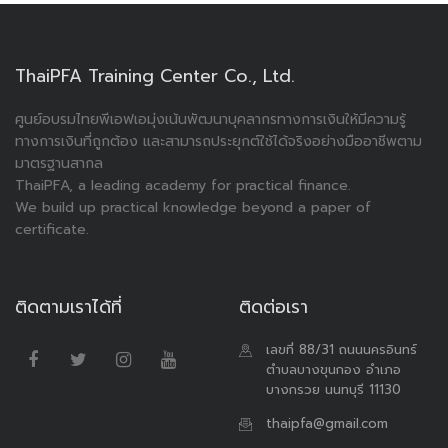
ThaiPFA Training Center Co., Ltd.
ศูนย์อบรมไทยพีเอฟเอมุ่งเน้นพัฒนาบุคลากรทางการเงินให้มีความรู้
ทางการเงินที่ถูกต้อง และสามารถประยุกต์ใช้ได้จริงอย่างมืออาชีพตาม
มาตรฐานสากล
ThaiPFA, a leading academy for practical finance.
We build up practical knowledge beyond a paper of
certificate.
ติดตามเราได้ที่
ติดต่อเรา
เลขที่ 88/31 ถนนนครอินทร์
ตำบลบางขุนกอง อำเภอ
บางกรวย นนทบุรี 11130
thaipfa@gmail.com