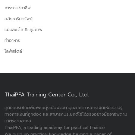
การงาน/อาชีพ
อสังหาริมทรัพย์
แม่และเด็ก & สุขภาพ
ทำอาหาร
ไลฟ์สไตล์
ThaiPFA Training Center Co., Ltd.
ศูนย์อบรมไทยพีเอฟเอมุ่งเน้นพัฒนาบุคลากรทางการเงินให้มีความรู้
ทางการเงินที่ถูกต้อง และสามารถประยุกต์ใช้ได้จริงอย่างมืออาชีพตาม
มาตรฐานสากล
ThaiPFA, a leading academy for practical finance.
We build up practical knowledge beyond a paper of