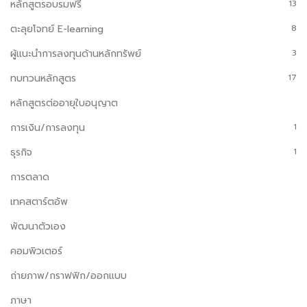
หลักสูตรอบรมฟรี
13
ตะลุยโจทย์ E-learning
8
ผู้แนะนำการลงทุนด้านหลักทรัพย์
3
ทบทวนหลักสูตร
17
หลักสูตรต่ออายุใบอนุญาต
การเงิน/การลงทุน
1
ธุรกิจ
1
การตลาด
เทคสตาร์ตอัพ
พัฒนาตัวเอง
คอมพิวเตอร์
ถ่ายภาพ/กราฟฟิก/ออกแบบ
ภาษา