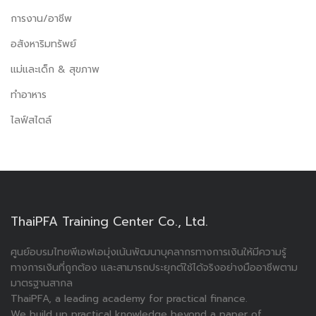
การงาน/อาชีพ
อสังหาริมทรัพย์
แม่และเด็ก & สุขภาพ
ทำอาหาร
ไลฟ์สไตล์
ThaiPFA Training Center Co., Ltd.
ศูนย์อบรมไทยพีเอฟเอมุ่งเน้นพัฒนาบุคลากรทางการเงินให้มีความรู้
ทางการเงินที่ถูกต้อง และสามารถประยุกต์ใช้ได้จริงอย่างมืออาชีพตาม
มาตรฐานสากล
ThaiPFA, a leading academy for practical finance.
We build up practical knowledge beyond a paper of