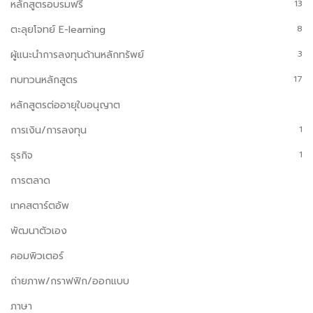
หลักสูตรอบรมฟรี
13
ตะลุยโจทย์ E-learning
8
ผู้แนะนำการลงทุนด้านหลักทรัพย์
3
ทบทวนหลักสูตร
17
หลักสูตรต่ออายุใบอนุญาต
การเงิน/การลงทุน
1
ธุรกิจ
1
การตลาด
เทคสตาร์ตอัพ
พัฒนาตัวเอง
คอมพิวเตอร์
ถ่ายภาพ/กราฟฟิก/ออกแบบ
ภาษา