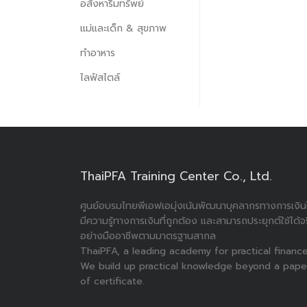
อสังหาริมทรัพย์
แม่และเด็ก & สุขภาพ
ทำอาหาร
ไลฟ์สไตล์
ThaiPFA Training Center Co., Ltd.
ศูนย์อบรมไทยพีเอฟเอมุ่งเน้นพัฒนาบุคลากรทางการเงินใ
มีความรู้ทางการเงินที่ถูกต้อง และสามารถประยุกต์ใช้ได้จ
อย่างมืออาชีพตามมาตรฐานสากล
ThaiPFA, a leading academy for practical finance
We build up practical knowledge beyond a pape
of certificate.