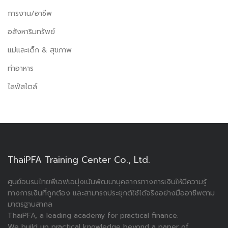
การงาน/อาชีพ
อสังหาริมทรัพย์
แม่และเด็ก & สุขภาพ
ทำอาหาร
ไลฟ์สไตล์
ThaiPFA Training Center Co., Ltd.
ศูนย์อบรมไทยพีเอฟเอมุ่งเน้นพัฒนาบุคลากรทางการเงินให้มีความรู้
ทางการเงินที่ถูกต้อง และสามารถประยุกต์ใช้ได้จริงอย่างมืออาชีพตาม
มาตรฐานสากล
ThaiPFA, a leading academy for practical finance.
We build up practical knowledge beyond a paper of