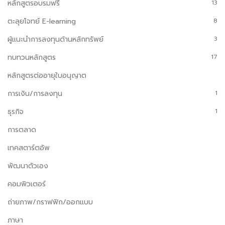
หลักสูตรอบรมฟรี
13
ตะลุยโจทย์ E-learning
8
ผู้แนะนำการลงทุนด้านหลักทรัพย์
3
ทบทวนหลักสูตร
17
หลักสูตรต่ออายุใบอนุญาต
การเงิน/การลงทุน
1
ธุรกิจ
1
การตลาด
เทคสตาร์ตอัพ
พัฒนาตัวเอง
คอมพิวเตอร์
ถ่ายภาพ/กราฟฟิก/ออกแบบ
ภาษา