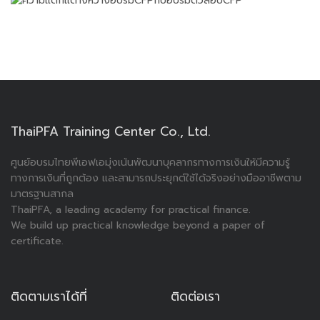
ThaiPFA Training Center Co., Ltd.
ศูนย์อบรมไทยพีเอฟเอมุ่งเน้นพัฒนาบุคลากรทางการเงินให้มีความรู้
ทางการเงินที่ถูกต้อง และสามารถประยุกต์ใช้ได้จริงอย่างมืออาชีพตาม
มาตรฐานสากล
ThaiPFA, a leading academy for practical finance.
We build up practical knowledge beyond a paper of
certificate.
ติดตามเราได้ที่
ติดต่อเรา