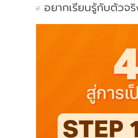
อยากเรียนรู้กับตัวจ