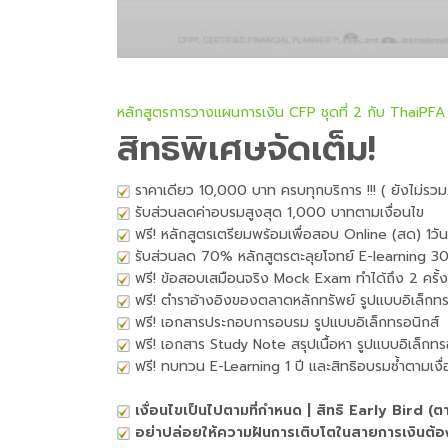
หลักสูตรการวางแผนการเงิน CFP ชุดที่ 2 กับ ThaiPFA
สิทธิพิเศษจัดเต็ม!
ราคาเดียว 10,000 บาท ครบทุกบริการ !!! ( ยังไม่รวมภ
รับส่วนลดค่าอบรมสูงสุด 1,000 บาทตามเงื่อนไข
ฟรี! หลักสูตรเตรียมพร้อมเพื่อสอบ Online (สด) 1วัน
รับส่วนลด 70% หลักสูตรตะลุยโจทย์ E-learning 30
ฟรี! ข้อสอบเสมือนจริง Mock Exam ทำได้ถึง 2 ครั้ง
ฟรี! ตำราอ้างอิงของตลาดหลักทรัพย์ รูปแบบอิเล็กทร
ฟรี! เอกสารประกอบการอบรม รูปแบบอิเล็กทรอนิกส์
ฟรี! เอกสาร Study Note สรุปเนื้อหา รูปแบบอิเล็กทร
ฟรี! ทบทวน E-Learning 1 ปี และสิทธิอบรมซ้ำตามเงื
เงื่อนไขเป็นไปตามที่กำหนด | สิทธิ Early Bird (ตา
อย่าปล่อยให้ความฝันการเติบโตในสายการเงินต้องร