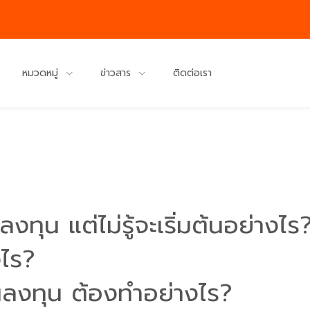
หมวดหมู่
ข่าวสาร
ติดต่อเรา
ทุน แต่ไม่รู้จะเริ่มต้นอย่างไร
งไร?
ลงทุน ต้องทำอย่างไร?