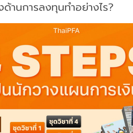
ริงด้านการลงทุนทำอย่างไร?