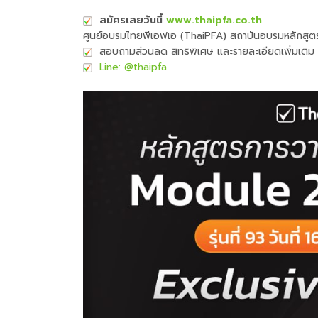
สมัครเลยวันนี้
www.thaipfa.co.th
ศูนย์อบรมไทยพีเอฟเอ (ThaiPFA) สถาบันอบรมหลักสู
สอบถามส่วนลด สิทธิพิเศษ และรายละเอียดเพิ่มเติม
Line: @thaipfa