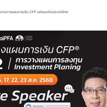
ตรการวางแผนการเงิน CFP แห่งแรกในประเทศไทย